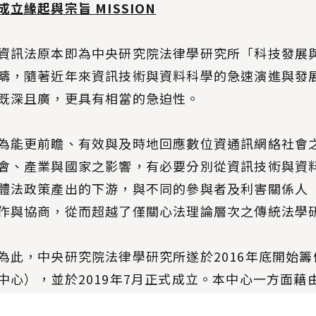
成立緣起與宗旨 MISSION
資訊法原本即為中央研究院法律學研究所「科技發展
疇，隨著近年來資訊技術與資料科學的急速演進與發
既深且廣，更具有相當的急迫性。
為能更前瞻、有效與及時地回應數位資通訊網絡社會
會、產業與國家之影響，有必要分別從資訊技術與資
體法政策產出的下游，與不同的參與者及利害關係人（sta
作與協商，從而超越了僅關心法理論層次之傳統法學
為此，中央研究院法律學研究所遂於2016年底開始
中心），並於2019年7月正式成立。本中心一方面
領域、跨學門合作對話，期能於資訊法研究的上游，