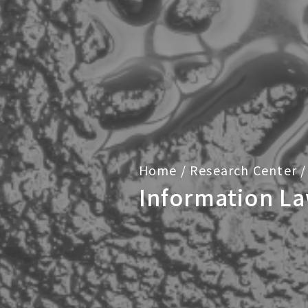
Home
/
Research Center
/
Information L