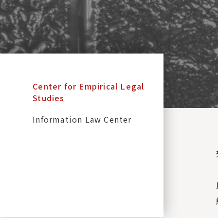
:::
Center for Empirical Legal
Studies
Information Law Center