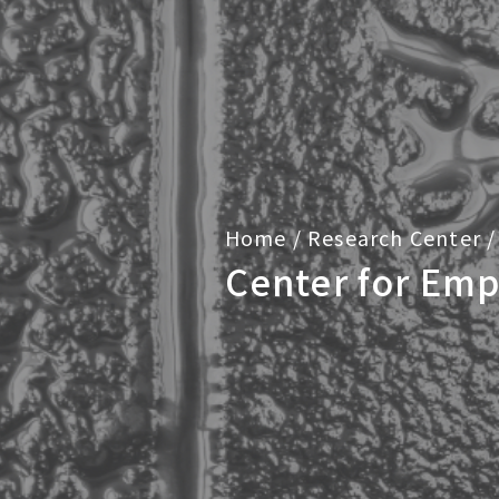
Home
/
Research Center
/
Center for Emp