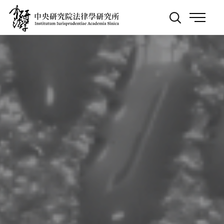
跳
:::
到
主
要
內
容