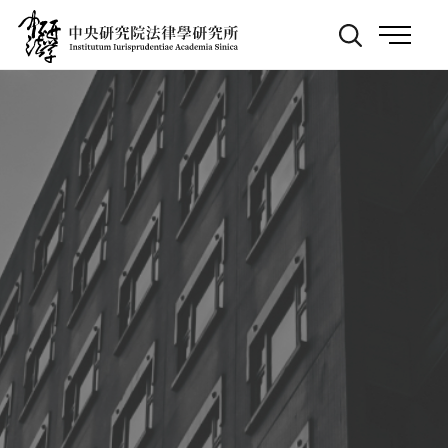
跳
:::
到
主
要
內
容