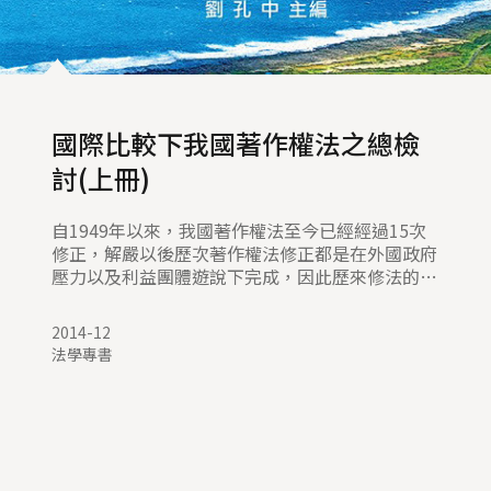
國際比較下我國著作權法之總檢
討(上冊)
自1949年以來，我國著作權法至今已經經過15次
修正，解嚴以後歷次著作權法修正都是在外國政府
壓力以及利益團體遊說下完成，因此歷來修法的內
容不斷向權利人傾斜，立場有失偏頗，不斷加強著
作權保護範圍、延長保護期間、加重民事賠償責任
2014-12
以及刑事處罰。再者，我國著作權法欠缺體系化，
法學專書
除著作權法外，還有著作權集體管理團體條例以及
民法出版契約專節相關規定，條文繁多冗長，彼此
間欠缺一致性（例如民法第515條之1規定「出版
權」未見於著作權法），一般人無法輕易觀得全
貌，而且實體規定與程序規定脫節。
有鑑於以上問題，中央研究院法律學研究所自