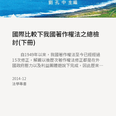
國際比較下我國著作權法之總檢
討(下冊)
自1949年以來，我國著作權法至今已經經過
15次修正，解嚴以後歷次著作權法修正都是在外
國政府壓力以及利益團體遊說下完成，因此歷來修
法的內容不斷向權利人傾斜，立場有失偏頗，不斷
加強著作權保護範圍、延長保護期間、加重民事賠
2014-12
償責任以及刑事處罰。再者，我國著作權法欠缺體
法學專書
系化，除著作權法外，還有著作權集體管理團體條
例以及民法出版契約專節相關規定，條文繁多冗
長，彼此間欠缺一致性（例如民法第515條之1規
定「出版權」未見於著作權法），一般人無法輕易
觀得全貌，而且實體規定與程序規定脫節。