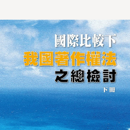
民國101年進行為期3年的「新著作權法法典之研
修建議」組群計畫，整合國內智慧財產學界近20
位學者，從本土需求出發，以打破既有框架、提出
完整修法建議：《學者南港版著作權法法典》，與
全新的《著作權集體管理團體管理辦法》為目標。
本書上下冊收錄王敏銓、謝銘洋、黃銘傑、陳
曉慧、陳思廷、許曉芬、姚信安、張懿云、章忠
信、謝國廉、胡心蘭、李治安、馮震宇等教授論文
共13篇，有探討國際條約，有著重於實務判決，
也有討論外國法制（法國、德國、英國、美國）；
附錄並包括《學者南港版著作權法法典》之「著作
權法草案修法總說明」與相應之「著作權集體管理
團體管理辦法」，不僅可以供立法者參考，亦能啟
發一般讀者對於著作權法的理解與檢討。