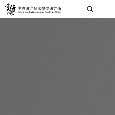
跳
:::
到
主
要
內
容