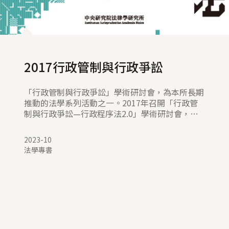
2017行政管制與行政爭訟
「行政管制與行政爭訟」學術研討會，為本所長期
推動的法學系列活動之一。2017年召開「行政管
制與行政爭訟—行政程序法2.0」學術研討會，探
討當前行政程序面對的重要挑戰，會議論文主題包
括行政命令是否包括職權命令、自動化作成行政處
2023-10
分的效力、行政處分之廢止、行政處分的送達、公
法學專書
眾參與重大開發計畫、對話型行政程序，以及行政
合理性的內涵等。在這場研討會中，本所李建良特
聘研究員針對行政程序法的革新，發表主題演說
「行政處分2.0」，從理念溯源、概念思考、功能
思考、法治思考，以行政處分為討論核心，直探法
治行政的新思維。會議論文經過雙向匿名審查後，
計有五篇通過審查，依照本所歷來等同期刊論文的