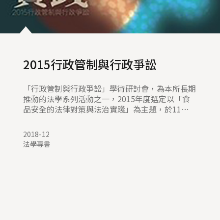
2015行政管制與行政爭訟
「行政管制與行政爭訟」學術研討會，為本所長期
推動的法學系列活動之一，2015年度選定以「食
品安全的法律對策與法治實踐」為主題，於11月
20、21日舉行為期兩天的研討會議，計有10篇報
告、5人次主持與評論，共同探討食品安全的政策
2018-12
取向、管控模式、檢驗稽查、認證驗證、正當程
法學專書
序、執行機制、司法救濟等各項法律議題，並以
「臺灣食安法律問題面面觀」圓桌論壇收尾。會
後，研討報告中之5篇，經雙向匿名審查通過後收
錄於本書，加上主編導論，共計6篇論文。