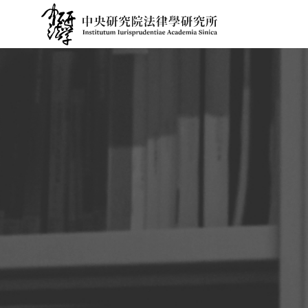
跳
到
主
要
內
容