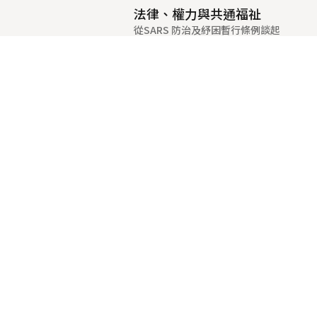
法律、權力與共通福祉
從SARS 防治及紓困暫行條例談起
江玉林
59-97
作者
頁碼
從勞工職災補償制度的因果認定
轉/h2>
邱文聰
99-142
作者
頁碼
人類基因資料庫的潛在風險議題
研議
牛惠之
143-196
作者
頁碼
風險管理與風險治理
以GMO/GMF 為例
許耀明
197-239
作者
頁碼