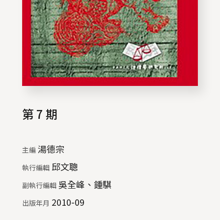
第 7 期
湯德宗
主編
邱文聰
執行編輯
吳全峰、鍾騏
副執行編輯
2010-09
出版年月