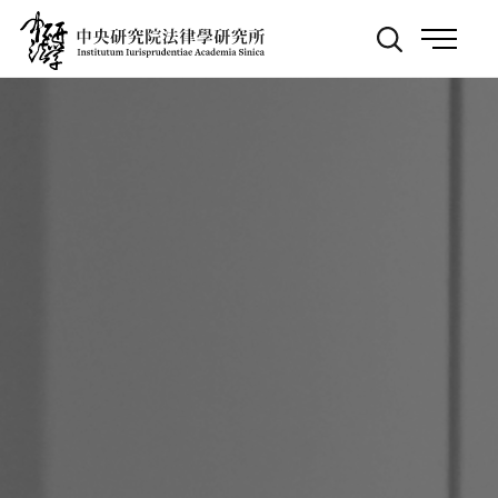
跳
:::
到
主
要
內
容