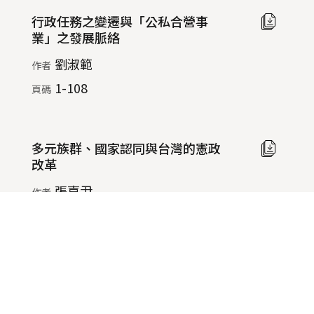
行政任務之變遷與「公私合營事
線
業」之發展脈絡
上
閱
劉淑範
作者
覽
1-108
頁碼
(另
開
新
視
多元族群、國家認同與台灣的憲政
線
窗)
改革
上
閱
張嘉尹
作者
覽
:109-166
頁碼
(另
開
新
視
從「醫療」、「福利」到「權利」
線
窗)
身心障礙者權利保障之新發展
上
閱