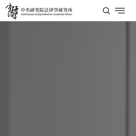
跳
:::
到
主
要
內
容