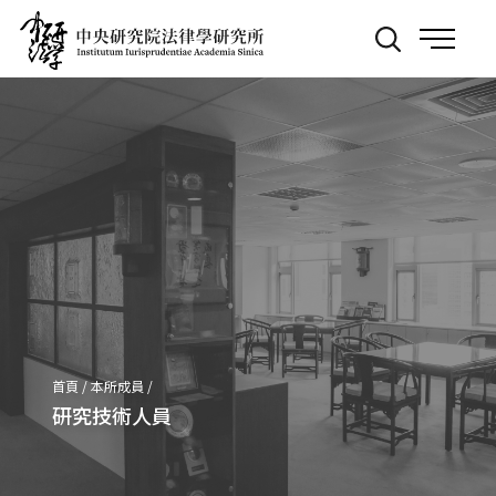
跳
:::
到
主
要
內
容
首頁
/
本所成員
/
研究技術人員