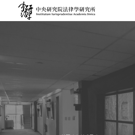
跳
到
主
要
內
容