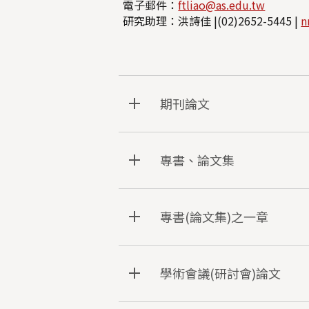
電子郵件：
ftliao@as.edu.tw
研究助理：洪詩佳 |(02)2652-5445 |
n
期刊論文
專書、論文集
專書(論文集)之一章
學術會議(研討會)論文