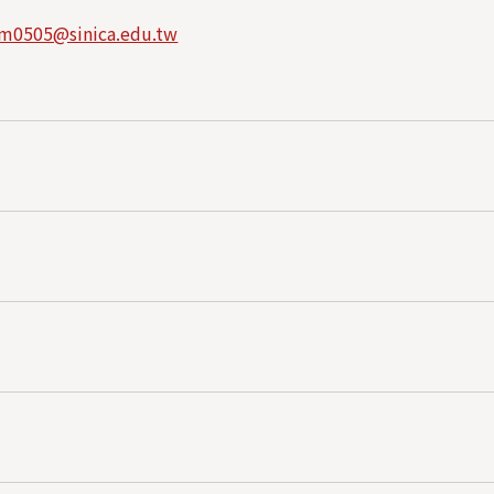
m0505@sinica.edu.tw