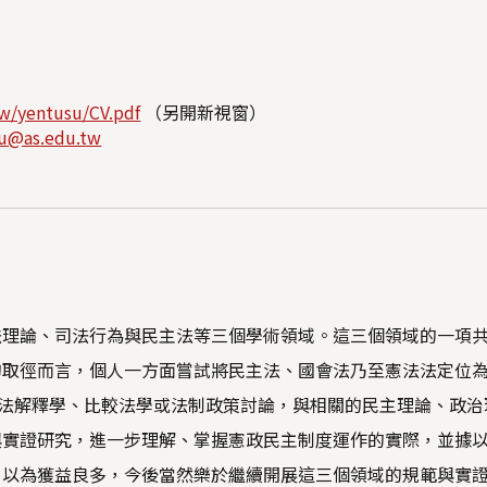
.tw/yentusu/CV.pdf
（另開新視窗）
u@as.edu.tw
法理論、司法行為與民主法等三個學術領域。這三個領域的一項
取徑而言，個人一方面嘗試將民主法、國會法乃至憲法法定位為一種
進而尋求相關法解釋學、比較法學或法制政策討論，與相關的民主理論
與實證研究，進一步理解、掌握憲政民主制度運作的實際，並據
自以為獲益良多，今後當然樂於繼續開展這三個領域的規範與實