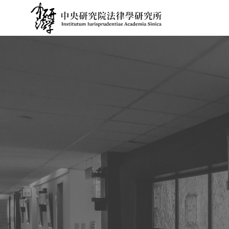
跳
到
主
要
內
容