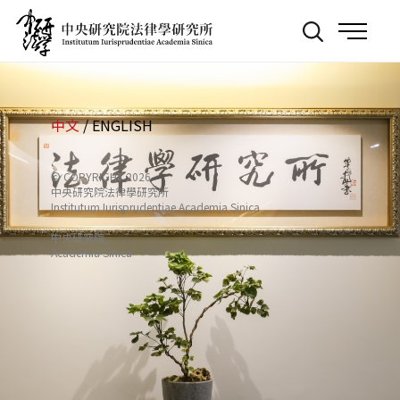
跳
:::
到
主
要
內
容
中文
/
ENGLISH
© COPYRIGHT 2026
中央研究院法律學研究所
Institutum Iurisprudentiae Academia Sinica
中央研究院
Academia Sinica