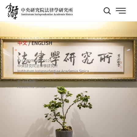
跳
:::
到
主
要
內
容
中文
/
ENGLISH
© COPYRIGHT 2026
中央研究院法律學研究所
Institutum Iurisprudentiae Academia Sinica
中央研究院
Academia Sinica