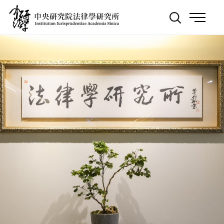
跳
:::
到
主
要
內
容